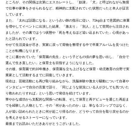
ところが、その関係は次第にエスカレートし、「奴隷」「犬」と呼ばれながら無償
で仕事や家事をさせられるなど、精神的に支配されていた状態だったと本人が証言
しています。
また、「太れば話題になる」という占い師の指示に従い、71kg台まで意図的に体重
を増やしてイベントに出演した結果、「激太り」「別人」として世間から注目され
ましたが、その裏ではうつ状態や「死を考えるほど追い込まれていた」心境があっ
たと語られています。
やがて生活資金が尽き、実家に戻って荷物を整理する中で卒業アルバムを見つけた
ことが転機になります。
そこに書かれていた「保育園の先生」という子どもの頃の夢を思い出し、「自分で
選んで生き直したい」と保育士を目指すようになりました。
その後、保育園で約10年働き、保育園を立ち上げるなど保育・幼児教育の分野で実
業家として活動するまでに回復していきます。
現在は、芸能活動にも再び取り組みながら、洗脳体験や激太り騒動について自著や
インタビューで自分の言葉で語り、「同じような状況にいる人が少しでも気づいた
り救われたりすれば」という思いで発信を続けています。
華やかな成功から支配的な関係への転落、そして保育と再デビューを通じた再起ま
でを経験した人物として、その「何があったのか」は、単なるゴシップではなく、
人が追い詰められたときに何が起こり得るのか、どうやって自分を取り戻せるのか
を考えさせるストーリーになっています。
最後までお読みいただきありがとうございました。