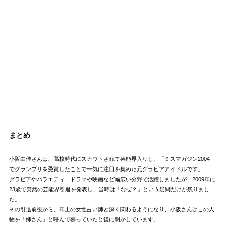
まとめ
小阪由佳さんは、高校時代にスカウトされて芸能界入りし、「ミスマガジン2004」
でグランプリを受賞したことで一気に注目を集めた元グラビアアイドルです。
グラビアやバラエティ、ドラマや映画など幅広い分野で活躍しましたが、2009年に
23歳で突然の芸能界引退を発表し、当時は「なぜ？」という疑問だけが残りまし
た。
その引退前後から、年上の女性占い師と深く関わるようになり、小阪さんはこの人
物を「姉さん」と呼んで慕っていたと後に明かしています。