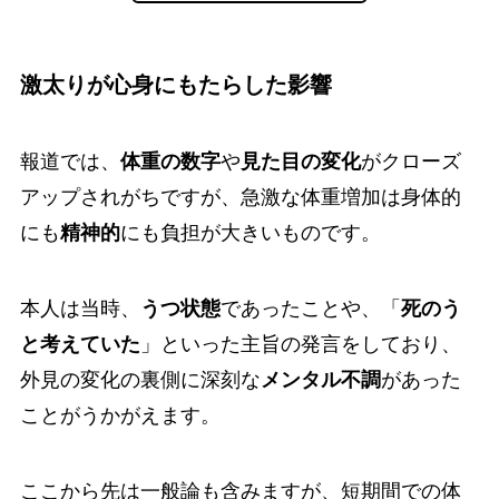
激太りが心身にもたらした影響
報道では、
体重の数字
や
見た目の変化
がクローズ
アップされがちですが、急激な体重増加は身体的
にも
精神的
にも負担が大きいものです。
本人は当時、
うつ状態
であったことや、「
死のう
と考えていた
」といった主旨の発言をしており、
外見の変化の裏側に深刻な
メンタル不調
があった
ことがうかがえます。
ここから先は一般論も含みますが、短期間での体