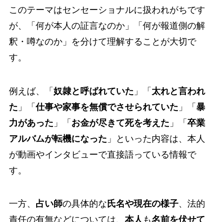
このテーマはセンセーショナルに扱われがちです
が、「何が本人の証言なのか」「何が報道側の解
釈・噂なのか」を分けて理解することが大切で
す。
例えば、「
奴隷と呼ばれていた
」「
太れと言われ
た
」「
仕事や家事を無償でさせられていた
」「
暴
力があった
」「
お金が尽きて死を考えた
」「
卒業
アルバムが転機になった
」といった内容は、本人
が動画やインタビューで直接語っている情報で
す。
一方、
占い師
の具体的な
氏名や現在の様子
、法的
責任の有無などについては、
本人
も
名前を伏せて