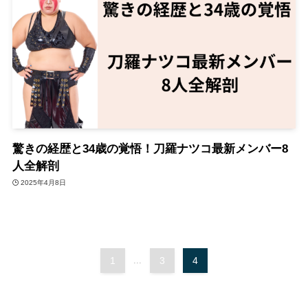
驚きの経歴と34歳の覚悟！刀羅ナツコ最新メンバー8
人全解剖
2025年4月8日
1
...
3
4