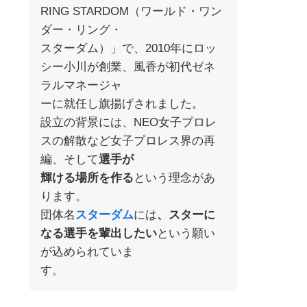
RING STARDOM（ワールド・ワン
ダー・リング・
スターダム）」で、2010年にロッ
シー小川が創業、風香が初代ゼネ
ラルマネージャ
ーに就任し旗揚げされました
。
設立の背景には、NEO女子プロレ
スの解散など女子プロレス界の再
編、そして
選手が
輝ける場所を作る
という理念があ
ります
。
団体名
スターダム
には
、スターに
なる選手を輩出したい
という願い
が込められていま
す。