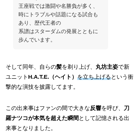
王座戦では激闘や名勝負が多く、
時にトラブルや話題になる試合も
あり、歴代王者の
系譜はスターダムの発展とともに
歩んでいます。
そして同年、自らの
髪
を剃り上げ、
丸坊主姿
で新
ユニット
H.A.T.E.（ヘイト）
を立ち上げる
という衝
撃的な演技を披露してます。
この出来事はファンの間で大きな
反響
を呼び、
刀
羅ナツコが本気を超えた瞬間
として記憶される出
来事となりました。