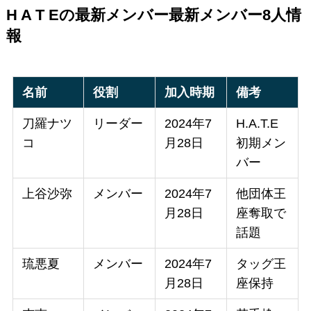
H A T Eの最新メンバー最新メンバー8人情
報
名前
役割
加入時期
備考
刀羅ナツ
リーダー
2024年7
H.A.T.E
コ
月28日
初期メン
バー
上谷沙弥
メンバー
2024年7
他団体王
月28日
座奪取で
話題
琉悪夏
メンバー
2024年7
タッグ王
月28日
座保持