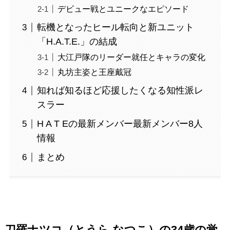
デビュー戦とユニークなエピソード
転機となったヒール転向と新ユニット
「H.A.T.E.」の結成
大江戸隊のリーダー就任とキャラの変化
丸坊主姿と王座戴冠
知れば知るほど応援したくなる知性派レ
スラー
H A T Eの最新メンバー最新メンバー8人
情報
まとめ
刀羅ナツコ（とうら なつこ）の34歳の覚