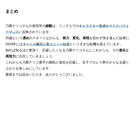
まとめ
刀羅ナツコさんの表現学の
経験
は、リング上での
キャラクター形成やマイクパフォ
ーマンス
に反映されています。
25歳という
遅め
のスタートながらも、
努力、変化、表現
を恐れず突き進んだ結果に
2024年には
タイトル戴冠と新ユニット結成
という大きな転機を迎えています。
知れば知るほど奥深く、応援したくなる刀羅ナツコさんにこれからも、その
進化と
表現力
に注目していきましょう。
これからも刀羅ナツコ選手の挑戦と進化を応援し、女子プロレス界のさらなる盛り
上がりを楽しみにしています。
最後までお読みいただき、ありがとうございました。