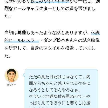
従来の明るく
親しみやすいキャラ
から一転し、
強
烈なヒールキャラクター
としての道を選びまし
た。
当初は
葛藤
もあったような話もありますが、
伝説
的ヒールレスラー
・
ダンプ松本さん
らの試合映像
を研究して、自身のスタイルを模索していまし
た。
ただの見た目だけじゃなくて、内
面からちゃんと魅せられる存在に
タッキー
なろうとしてるんやろなぁ。
そういう地道な積み重ねって、や
っぱり見てるほうにも響くし応援