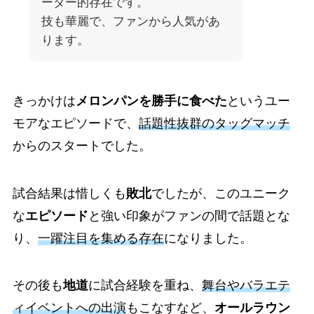
ーダー的存在です。
技も華麗で、ファンから人気があ
ります。
きっかけは
メロンパンを勝手に食べた
というユー
モアなエピソードで、
話題性抜群のタッグマッチ
からのスタートでした。
試合結果は惜しくも
敗北
でしたが、このユニーク
な
エピソード
と強い印象がファンの間で話題とな
り、
一躍注目を集める存在
になりました。
その後も
地道
に試合経験を重ね、
舞台やバラエテ
ィイベントへの出演
もこなすなど、
オールラウン