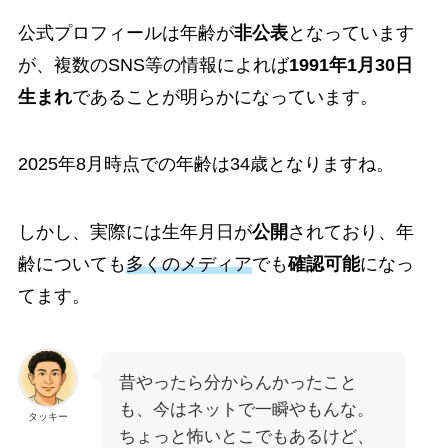
公式プロフィールは年齢が
非公表
となっています
が、複数のSNS等の情報によれば
1991年1月30日
生まれ
であることが明らかになっています。
2025年8月時点での年齢は
34
歳
となりますね。
しかし、実際には生年月日が
公開
されており、年
齢についても
多くのメディア
でも
確認可能
になっ
てます。
昔やったら分からんかったこと
も、今はネットで一瞬やもんな。
タッキー
ちょっと怖いとこでもあるけど、